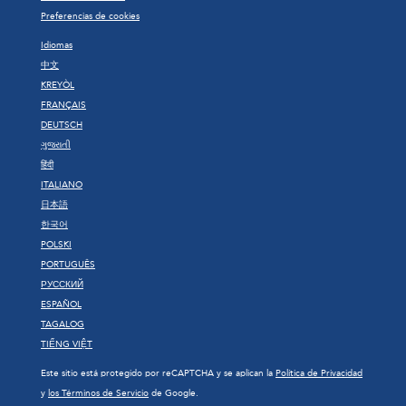
Preferencias de cookies
Idiomas
中文
KREYÒL
FRANÇAIS
DEUTSCH
ગુજરાતી
हिंदी
ITALIANO
日本語
한국어
POLSKI
PORTUGUÊS
РУССКИЙ
ESPAÑOL
TAGALOG
TIẾNG VIỆT
Este sitio está protegido por reCAPTCHA y se aplican la
Política de Privacidad
y
los Términos de Servicio
de Google.