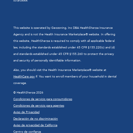
This website is operated by Geozoning, Inc DBA HealthSherpa Insurance
Agency and is not the Health Insurance Marketplace® website. In offering
this website, HealthSherpa is required to comply with all applicable federal
law, including the standards established under 45 CFR §155.220(c) and (d)
and standards established under 45 CFR §155.260 to protect the privacy
and security of personally identifiable information.
Also, you should visit the Health Insurance Marketplace® website at
HealthCare.gov
if: You want to enroll members of your household in dental
coverage.
© HealthSherpa 2026
Condiciones de servicio para consumidores
Condiciones de servicio para agentes
Aviso de Privacidad
Declaración de no discriminación
Aviso de privacidad de California
Centro de confianza